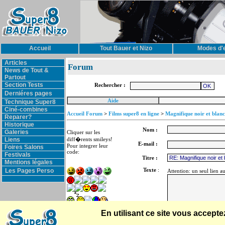
Accueil
Tout Bauer et Nizo
Modes d'
Articles
Forum
News de Tout &
Partout
Section Tests
Rechercher :
Derniéres pages
Aide
Technique Super8
Ciné-combines
Accueil Forum
>
Films super8 en ligne
>
Magnifique noir et blanc
Reparer?
Historique
Nom :
Galeries
Cliquer sur les
Liens
diff�rents smileys!
E-mail :
Pour integrer leur
Foires Salons
code:
Festivals
Titre :
Mentions légales
Texte
:
Les Pages Perso
Attention: un seul lien a
En utilisant ce site vous accep