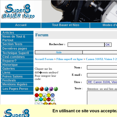
Accueil
Tout Bauer et Nizo
Modes d'
Articles
Forum
News de Tout &
Partout
Section Tests
Rechercher :
Derniéres pages
Aide
Technique Super8
Ciné-combines
Accueil Forum
>
Films super8 en ligne
>
Canon 310XL Vision 3 
Reparer?
Historique
Nom :
Galeries
Cliquer sur les
Liens
diff�rents smileys!
E-mail :
Pour integrer leur
Foires Salons
code:
Festivals
Titre :
Mentions légales
Texte
:
Les Pages Perso
Attention: un seul lien a
En utilisant ce site vous accep