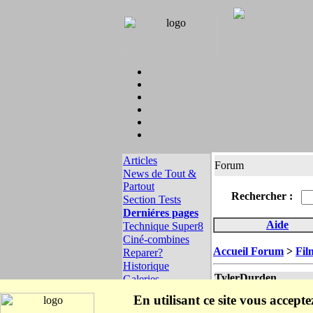
Articles
Forum
News de Tout &
Partout
Rechercher :
Section Tests
Derniéres pages
Aide
Technique Super8
Ciné-combines
Accueil Forum
>
Fil
Reparer?
Historique
TylerDurden
Galeries
Liens
En utilisant ce site vous accept
Foires Salons