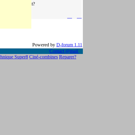
t �a qu'il me faut?
Powered by
D-forum 1.11
Contact @mail
hnique Super8
Ciné-combines
Reparer?