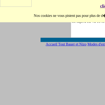
Festivals
26/11/2012 à 23:02
cl
Mentions légales
Les Pages Perso
Nos cookies ne vous pistent pas pour plus de d�
Ce sujet a été vu 1048
Accueil
Tout Bauer et Nizo
Modes d'em