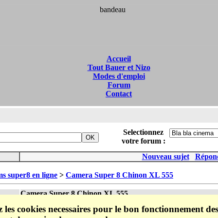
Accueil
Tout Bauer et Nizo
Modes d'emploi
Forum
Contact
Selectionnez
votre forum :
Nouveau sujet
Répon
ms super8 en ligne
>
Camera Super 8 Chinon XL 555
Camera Super 8 Chinon XL 555
Bonjour,
ez les cookies necessaires pour le bon fonctionnement de
J'ai une cam�ra super 8 Chinon XL 555, elle tourne parfaitemen