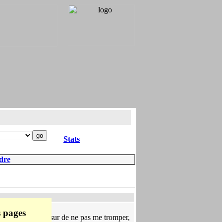
Stats
dre
s pages
t, et pour �tre sur de ne pas me tromper,