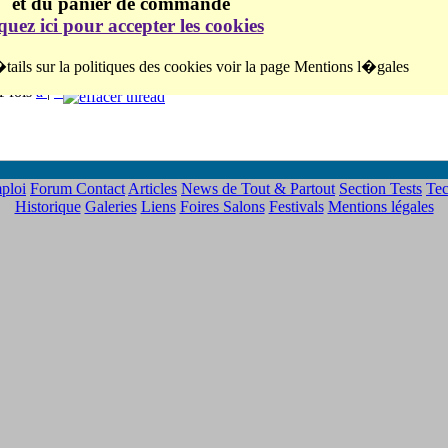
et du panier de commande
je pose la question: quel film me faut-il? Ektachrome 100D, c'es
iquez ici pour accepter les cookies
merci � tous
tails sur la politiques des cookies voir la page Mentions l�gales
1 fois
a
|
>
ploi
Forum
Contact
Articles
News de Tout & Partout
Section Tests
Tec
Historique
Galeries
Liens
Foires Salons
Festivals
Mentions légales