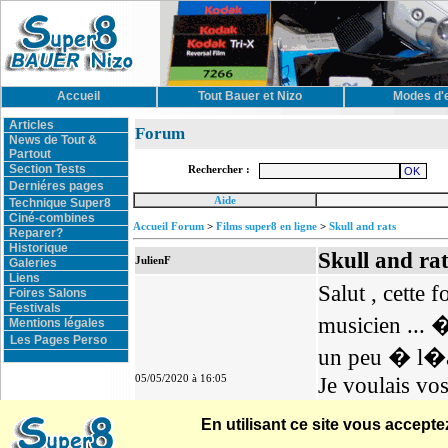
Accueil
Tout Bauer et Nizo
Modes d'
Articles
Forum
News de Tout &
Partout
Section Tests
Rechercher :
Derniéres pages
Aide
Technique Super8
Ciné-combines
Accueil Forum
>
Films super8 en ligne
>
Skull and rats
Reparer?
Historique
Skull and rat
JulienF
Galeries
Liens
Salut , cette 
Foires Salons
Festivals
musicien ... 
Mentions légales
Les Pages Perso
un peu � l�
05/05/2020 à 16:05
Je voulais vos
En utilisant ce site vous accep
https://yout