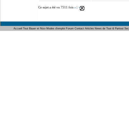
Ce sujet a été vu 7511 fois
a
|
>
Accueil
Tout Bauer et Nizo
Modes d'emploi
Forum
Contact
Articles
News de Tout & Partout
Sec