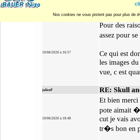
cl
RE: Skull an
Nos cookies ne vous pistent pas pour plus de d�
Jean-Michel
Pour des rais
assez pour se
Ce qui est dom
10/06/2020 à 16:57
les images du
vue, c est q
RE: Skull an
julienF
Et bien merci 
pote aimait �a
cut je vais av
10/06/2020 à 18:48
tr�s bon en 